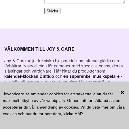
KONTAKT
FAVORITER
VÄLKOMMEN TILL JOY & CARE
Joy & Care säljer tekniska hjälpmedel som skapar glädje och
förbättrar livskvaliteten för personer med speciella behov, deras
släktingar och vårdgivare. Här hittar du produkter som
kalender-klockan Dintido
och
en superenkel musikspelare
-
alla lätta att använda och som har utvecklats speciellt för
personer med demens.
Joyandcare.se använder cookies för att säkerställa att du får
maximalt utbytte av vår webbplats. Genom att fortsätta på sajten,
accepterar du vår användning av cookies. Vill du veta mer om våra
cookies och hur du tar bort dem, klicka
HÄR
.