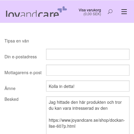
Visa varukorg
(0,00 SEK)
VÄLFÄRDSTEKNOLOGI
Tipsa en vän
PYSSEL OCH LEK
Din e-postadress
RO OCH SOV GOTT
NYTTIG INFORMATION OCH TIPS
Mottagarens e-post
Ämne
FÖRSTASIDA
NYHETER
Besked
OM OSS
BESTÄLL
KUNDLOGIN
VILLKOR