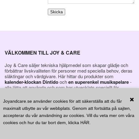
KONTAKT
FAVORITER
VÄLKOMMEN TILL JOY & CARE
Joy & Care säljer tekniska hjälpmedel som skapar glädje och
förbättrar livskvaliteten för personer med speciella behov, deras
släktingar och vårdgivare. Här hittar du produkter som
kalender-klockan Dintido
och
en superenkel musikspelare
-
alla lätta att använda och som har utvecklats speciellt för
personer med demens.
Joyandcare.se använder cookies för att säkerställa att du får
maximalt utbytte av vår webbplats. Genom att fortsätta på sajten,
accepterar du vår användning av cookies. Vill du veta mer om våra
cookies och hur du tar bort dem, klicka
HÄR
.