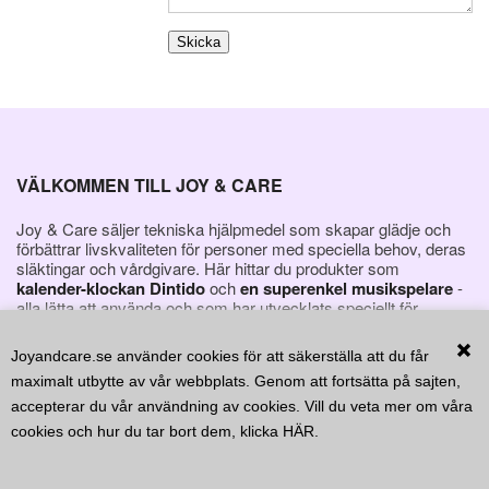
KONTAKT
FAVORITER
VÄLKOMMEN TILL JOY & CARE
Joy & Care säljer tekniska hjälpmedel som skapar glädje och
förbättrar livskvaliteten för personer med speciella behov, deras
släktingar och vårdgivare. Här hittar du produkter som
kalender-klockan Dintido
och
en superenkel musikspelare
-
alla lätta att använda och som har utvecklats speciellt för
personer med demens.
Joyandcare.se använder cookies för att säkerställa att du får
maximalt utbytte av vår webbplats. Genom att fortsätta på sajten,
accepterar du vår användning av cookies. Vill du veta mer om våra
cookies och hur du tar bort dem, klicka
HÄR
.