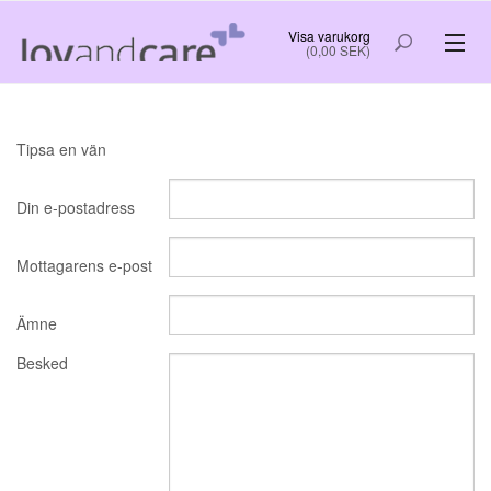
Visa varukorg
(0,00 SEK)
VÄLFÄRDSTEKNOLOGI
Tipsa en vän
PYSSEL OCH LEK
Din e-postadress
RO OCH SOV GOTT
NYTTIG INFORMATION OCH TIPS
Mottagarens e-post
Ämne
FÖRSTASIDA
NYHETER
Besked
OM OSS
BESTÄLL
KUNDLOGIN
VILLKOR