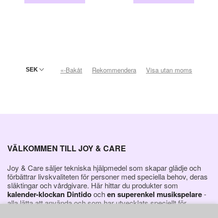
«-Bakåt
Rekommendera
Visa utan moms
VÄLKOMMEN TILL JOY & CARE
Joy & Care säljer tekniska hjälpmedel som skapar glädje och
förbättrar livskvaliteten för personer med speciella behov, deras
släktingar och vårdgivare. Här hittar du produkter som
kalender-klockan Dintido
och
en superenkel musikspelare
-
alla lätta att använda och som har utvecklats speciellt för
personer med demens.